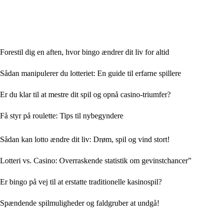
Forestil dig en aften, hvor bingo ændrer dit liv for altid
Sådan manipulerer du lotteriet: En guide til erfarne spillere
Er du klar til at mestre dit spil og opnå casino-triumfer?
Få styr på roulette: Tips til nybegyndere
Sådan kan lotto ændre dit liv: Drøm, spil og vind stort!
Lotteri vs. Casino: Overraskende statistik om gevinstchancer”
Er bingo på vej til at erstatte traditionelle kasinospil?
Spændende spilmuligheder og faldgruber at undgå!