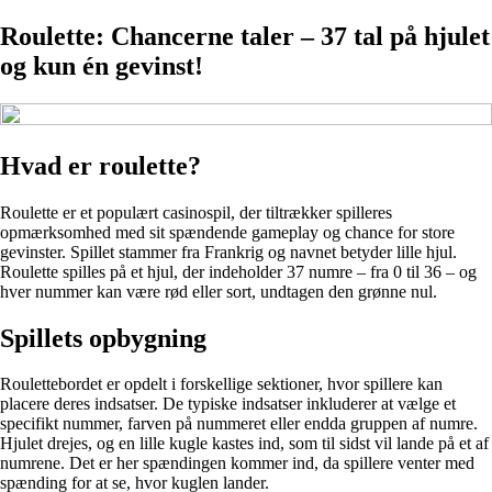
Roulette: Chancerne taler – 37 tal på hjulet
og kun én gevinst!
Hvad er roulette?
Roulette er et populært casinospil, der tiltrækker spilleres
opmærksomhed med sit spændende gameplay og chance for store
gevinster. Spillet stammer fra Frankrig og navnet betyder lille hjul.
Roulette spilles på et hjul, der indeholder 37 numre – fra 0 til 36 – og
hver nummer kan være rød eller sort, undtagen den grønne nul.
Spillets opbygning
Roulettebordet er opdelt i forskellige sektioner, hvor spillere kan
placere deres indsatser. De typiske indsatser inkluderer at vælge et
specifikt nummer, farven på nummeret eller endda gruppen af numre.
Hjulet drejes, og en lille kugle kastes ind, som til sidst vil lande på et af
numrene. Det er her spændingen kommer ind, da spillere venter med
spænding for at se, hvor kuglen lander.