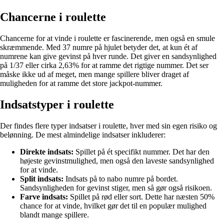
Chancerne i roulette
Chancerne for at vinde i roulette er fascinerende, men også en smule
skræmmende. Med 37 numre på hjulet betyder det, at kun ét af
numrene kan give gevinst på hver runde. Det giver en sandsynlighed
på 1/37 eller cirka 2,63% for at ramme det rigtige nummer. Det ser
måske ikke ud af meget, men mange spillere bliver draget af
muligheden for at ramme det store jackpot-nummer.
Indsatstyper i roulette
Der findes flere typer indsatser i roulette, hver med sin egen risiko og
belønning. De mest almindelige indsatser inkluderer:
Direkte indsats:
Spillet på ét specifikt nummer. Det har den
højeste gevinstmulighed, men også den laveste sandsynlighed
for at vinde.
Split indsats:
Indsats på to nabo numre på bordet.
Sandsynligheden for gevinst stiger, men så gør også risikoen.
Farve indsats:
Spillet på rød eller sort. Dette har næsten 50%
chance for at vinde, hvilket gør det til en populær mulighed
blandt mange spillere.