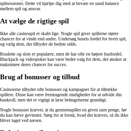
spilsessioner. Dette vil hjælpe dig med at bevare en sund balance
mellem spil og ansvar.
At vælge de rigtige spil
Ikke alle casinospil er skabt lige. Nogle spil giver spillerne større
chancer for at vinde end andre. Undersøg husets fordel for hvert spil,
og vælg dem, der tilbyder de bedste odds.
Roulette og slots er populære, men de har ofte en højere husfordel.
Blackjack og videopoker kan være bedre valg for dem, der ønsker at
maksimere deres chancer for succes.
Brug af bonusser og tilbud
Casinoerne tilbyder ofte bonusser og kampagner for at tiltrække
spillere. Disse kan være fremragende muligheder for at udvide din
bankroll, men det er vigtigt at læse betingelserne grundigt.
Nogle bonusser kræver, at du gennemspiller en given sum penge, før
du kan hæve gevinster. Sørg for at forstå, hvad der kræves, så du ikke
bliver taget ved næsen.