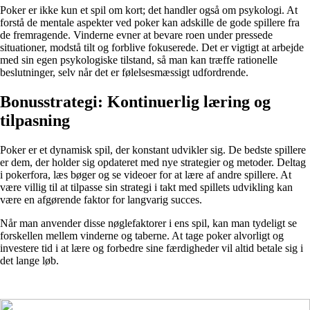
Poker er ikke kun et spil om kort; det handler også om psykologi. At
forstå de mentale aspekter ved poker kan adskille de gode spillere fra
de fremragende. Vinderne evner at bevare roen under pressede
situationer, modstå tilt og forblive fokuserede. Det er vigtigt at arbejde
med sin egen psykologiske tilstand, så man kan træffe rationelle
beslutninger, selv når det er følelsesmæssigt udfordrende.
Bonusstrategi: Kontinuerlig læring og
tilpasning
Poker er et dynamisk spil, der konstant udvikler sig. De bedste spillere
er dem, der holder sig opdateret med nye strategier og metoder. Deltag
i pokerfora, læs bøger og se videoer for at lære af andre spillere. At
være villig til at tilpasse sin strategi i takt med spillets udvikling kan
være en afgørende faktor for langvarig succes.
Når man anvender disse nøglefaktorer i ens spil, kan man tydeligt se
forskellen mellem vinderne og taberne. At tage poker alvorligt og
investere tid i at lære og forbedre sine færdigheder vil altid betale sig i
det lange løb.