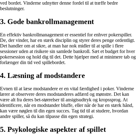
ved bordet. Vinderne udnytter denne fordel til at træffe bedre
beslutninger.
3. Gode bankrollmanagement
En effektiv bankrollmanagement er essentiel for enhver pokerspiller.
De, der vinder, har en stærk disciplin og styrer deres penge ordentligt.
Det handler om at sikre, at man har nok midler til at spille i flere
sessioner uden at risikere sin samlede bankroll. Sæt et budget for hver
pokersession og hold dig til det. Dette hjælper med at minimere tab og
forlænger din tid ved spillebordet.
4. Læsning af modstandere
Evnen til at læse modstandere er en vital færdighed i poker. Vinderne
lærer at observere deres modstanderes adfærd og mønstre. Det kan
være alt fra deres bet-størrelser til ansigtsudtryk og kropssprog. At
identificere, når en modstander bluffe, eller når de har en stærk hånd,
kan være nøglen til din egen succes. Tag tid til at studere, hvordan
andre spiller, så du kan tilpasse din egen strategi.
5. Psykologiske aspekter af spillet