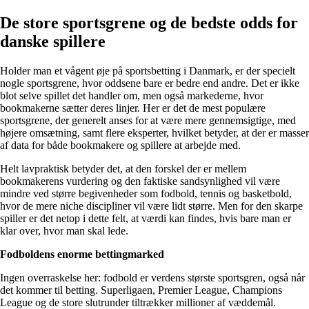
De store sportsgrene og de bedste odds for
danske spillere
Holder man et vågent øje på sportsbetting i Danmark, er der specielt
nogle sportsgrene, hvor oddsene bare er bedre end andre. Det er ikke
blot selve spillet det handler om, men også markederne, hvor
bookmakerne sætter deres linjer. Her er det de mest populære
sportsgrene, der generelt anses for at være mere gennemsigtige, med
højere omsætning, samt flere eksperter, hvilket betyder, at der er masser
af data for både bookmakere og spillere at arbejde med.
Helt lavpraktisk betyder det, at den forskel der er mellem
bookmakerens vurdering og den faktiske sandsynlighed vil være
mindre ved større begivenheder som fodbold, tennis og basketbold,
hvor de mere niche discipliner vil være lidt større. Men for den skarpe
spiller er det netop i dette felt, at værdi kan findes, hvis bare man er
klar over, hvor man skal lede.
Fodboldens enorme bettingmarked
Ingen overraskelse her: fodbold er verdens største sportsgren, også når
det kommer til betting. Superligaen, Premier League, Champions
League og de store slutrunder tiltrækker millioner af væddemål.