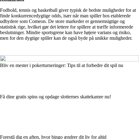
Fodbold, tennis og basketball giver typisk de bedste muligheder for at
finde konkurrencedygtige odds, især når man spiller hos etablerede
udbydere som Comeon. De store markeder er gennemsigtige og
statistisk rige, hvilket gør det lettere for spillere at træffe informerede
beslutninger. Mindre sportsgrene kan have højere varians og risiko,
men for den dygtige spiller kan de også byde på unikke muligheder.
Bliv en mester i pokerturneringer: Tips til at forbedre dit spil nu
Få dine gratis spins og opdage slotternes skattekamre nu!
Forestil dig en aften, hvor bingo ændrer dit liv for altid