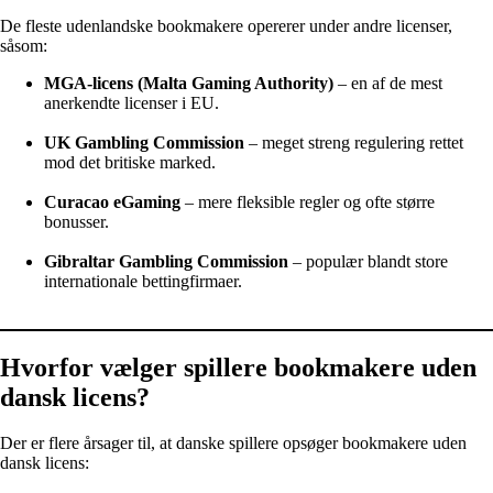
De fleste udenlandske bookmakere opererer under andre licenser,
såsom:
MGA-licens (Malta Gaming Authority)
– en af de mest
anerkendte licenser i EU.
UK Gambling Commission
– meget streng regulering rettet
mod det britiske marked.
Curacao eGaming
– mere fleksible regler og ofte større
bonusser.
Gibraltar Gambling Commission
– populær blandt store
internationale bettingfirmaer.
Hvorfor vælger spillere bookmakere uden
dansk licens?
Der er flere årsager til, at danske spillere opsøger bookmakere uden
dansk licens: