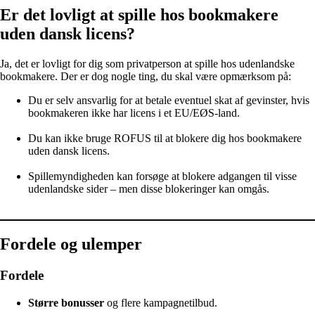
Er det lovligt at spille hos bookmakere
uden dansk licens?
Ja, det er lovligt for dig som privatperson at spille hos udenlandske
bookmakere. Der er dog nogle ting, du skal være opmærksom på:
Du er selv ansvarlig for at betale eventuel skat af gevinster, hvis
bookmakeren ikke har licens i et EU/EØS-land.
Du kan ikke bruge ROFUS til at blokere dig hos bookmakere
uden dansk licens.
Spillemyndigheden kan forsøge at blokere adgangen til visse
udenlandske sider – men disse blokeringer kan omgås.
Fordele og ulemper
Fordele
Større bonusser
og flere kampagnetilbud.