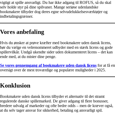
vigtigt at spille ansvarligt. Du har ikke adgang til ROFUS, så du skal
selv holde styr på dine spilvaner. Mange seriøse udenlandske
bookmakere tilbyder dog deres egne selvudelukkelsesværktøjer og
indbetalingsgrænser.
Vores anbefaling
Hvis du ønsker at prøve kræfter med bookmakere uden dansk licens,
bør du vælge en velrenommeret udbyder med en stærk licens og gode
spillervilkår. Undgå ukendte sider uden dokumenteret licens – det kan
ende med, at du mister dine penge.
Se vores gennemgang af bookmakere uden dansk licens
for at få en
oversigt over de mest troværdige og populære muligheder i 2025.
Konklusion
Bookmakere uden dansk licens tilbyder et alternativ til det stramt
regulerede danske spillemarked. De giver adgang til flere bonusser,
bredere udvalg af markeder og ofte bedre odds – men de kræver også,
at du selv tager ansvar for sikkerhed, betaling og ansvarligt spil.