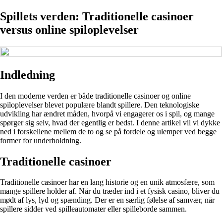
Spillets verden: Traditionelle casinoer
versus online spiloplevelser
Indledning
I den moderne verden er både traditionelle casinoer og online
spiloplevelser blevet populære blandt spillere. Den teknologiske
udvikling har ændret måden, hvorpå vi engagerer os i spil, og mange
spørger sig selv, hvad der egentlig er bedst. I denne artikel vil vi dykke
ned i forskellene mellem de to og se på fordele og ulemper ved begge
former for underholdning.
Traditionelle casinoer
Traditionelle casinoer har en lang historie og en unik atmosfære, som
mange spillere holder af. Når du træder ind i et fysisk casino, bliver du
mødt af lys, lyd og spænding. Der er en særlig følelse af samvær, når
spillere sidder ved spilleautomater eller spilleborde sammen.