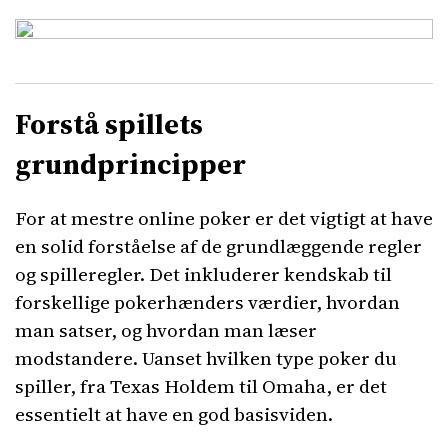
Forstå spillets
grundprincipper
For at mestre online poker er det vigtigt at have
en solid forståelse af de grundlæggende regler
og spilleregler. Det inkluderer kendskab til
forskellige pokerhænders værdier, hvordan
man satser, og hvordan man læser
modstandere. Uanset hvilken type poker du
spiller, fra Texas Holdem til Omaha, er det
essentielt at have en god basisviden.