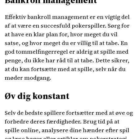
Bankroll management
Effektiv bankroll management er en vigtig del
af at være en succesfuld pokerspiller. Sørg for
at have en klar plan for, hvor meget du vil
satse, og hvor meget du er villig til at tabe. En
god tommelfingerregel er aldrig at spille med
penge, du ikke har råd til at tabe. Dette sikrer,
at du kan fortsætte med at spille, selv når du
møder modgang.
Øv dig konstant
Selv de bedste spillere fortsætter med at øve og
forbedre deres færdigheder. Brug tid på at
spille online, analysere dine hænder efter spil
og læse bøger eller artikler om pokerstrategi.