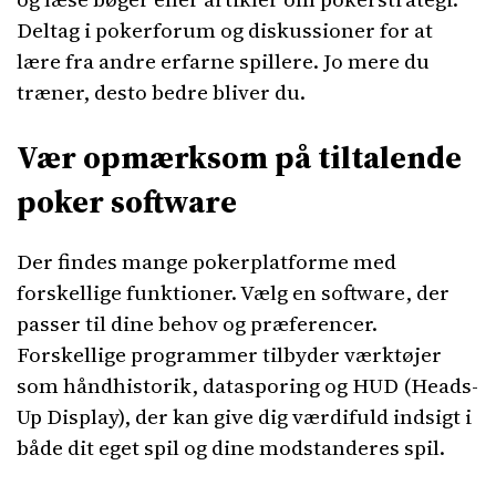
Deltag i pokerforum og diskussioner for at
lære fra andre erfarne spillere. Jo mere du
træner, desto bedre bliver du.
Vær opmærksom på tiltalende
poker software
Der findes mange pokerplatforme med
forskellige funktioner. Vælg en software, der
passer til dine behov og præferencer.
Forskellige programmer tilbyder værktøjer
som håndhistorik, datasporing og HUD (Heads-
Up Display), der kan give dig værdifuld indsigt i
både dit eget spil og dine modstanderes spil.