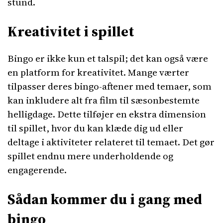
stund.
Kreativitet i spillet
Bingo er ikke kun et talspil; det kan også være
en platform for kreativitet. Mange værter
tilpasser deres bingo-aftener med temaer, som
kan inkludere alt fra film til sæsonbestemte
helligdage. Dette tilføjer en ekstra dimension
til spillet, hvor du kan klæde dig ud eller
deltage i aktiviteter relateret til temaet. Det gør
spillet endnu mere underholdende og
engagerende.
Sådan kommer du i gang med
bingo