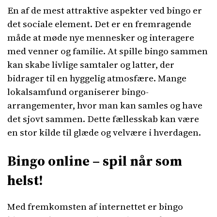
En af de mest attraktive aspekter ved bingo er
det sociale element. Det er en fremragende
måde at møde nye mennesker og interagere
med venner og familie. At spille bingo sammen
kan skabe livlige samtaler og latter, der
bidrager til en hyggelig atmosfære. Mange
lokalsamfund organiserer bingo-
arrangementer, hvor man kan samles og have
det sjovt sammen. Dette fællesskab kan være
en stor kilde til glæde og velvære i hverdagen.
Bingo online – spil når som
helst!
Med fremkomsten af internettet er bingo