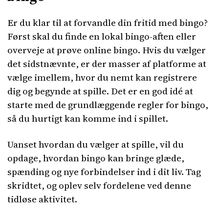
Er du klar til at forvandle din fritid med bingo?
Først skal du finde en lokal bingo-aften eller
overveje at prøve online bingo. Hvis du vælger
det sidstnævnte, er der masser af platforme at
vælge imellem, hvor du nemt kan registrere
dig og begynde at spille. Det er en god idé at
starte med de grundlæggende regler for bingo,
så du hurtigt kan komme ind i spillet.
Uanset hvordan du vælger at spille, vil du
opdage, hvordan bingo kan bringe glæde,
spænding og nye forbindelser ind i dit liv. Tag
skridtet, og oplev selv fordelene ved denne
tidløse aktivitet.