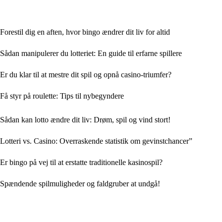
Forestil dig en aften, hvor bingo ændrer dit liv for altid
Sådan manipulerer du lotteriet: En guide til erfarne spillere
Er du klar til at mestre dit spil og opnå casino-triumfer?
Få styr på roulette: Tips til nybegyndere
Sådan kan lotto ændre dit liv: Drøm, spil og vind stort!
Lotteri vs. Casino: Overraskende statistik om gevinstchancer”
Er bingo på vej til at erstatte traditionelle kasinospil?
Spændende spilmuligheder og faldgruber at undgå!