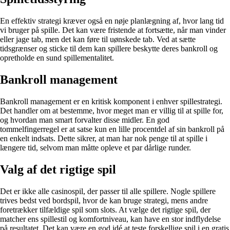
En effektiv strategi kræver også en nøje planlægning af, hvor lang tid
vi bruger på spille. Det kan være fristende at fortsætte, når man vinder
eller jage tab, men det kan føre til uønskede tab. Ved at sætte
tidsgrænser og sticke til dem kan spillere beskytte deres bankroll og
opretholde en sund spillementalitet.
Bankroll management
Bankroll management er en kritisk komponent i enhver spillestrategi.
Det handler om at bestemme, hvor meget man er villig til at spille for,
og hvordan man smart forvalter disse midler. En god
tommelfingerregel er at satse kun en lille procentdel af sin bankroll på
en enkelt indsats. Dette sikrer, at man har nok penge til at spille i
længere tid, selvom man måtte opleve et par dårlige runder.
Valg af det rigtige spil
Det er ikke alle casinospil, der passer til alle spillere. Nogle spillere
trives bedst ved bordspil, hvor de kan bruge strategi, mens andre
foretrækker tilfældige spil som slots. At vælge det rigtige spil, der
matcher ens spillestil og komfortniveau, kan have en stor indflydelse
på resultatet. Det kan være en god idé at teste forskellige spil i en gratis